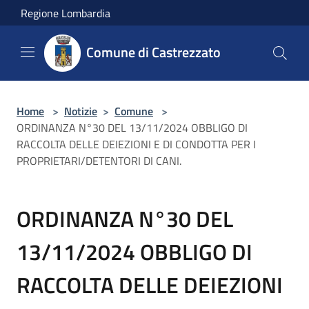
Salta al contenuto principale
Regione Lombardia
Comune di Castrezzato
Home
>
Notizie
>
Comune
>
ORDINANZA N°30 DEL 13/11/2024 OBBLIGO DI
RACCOLTA DELLE DEIEZIONI E DI CONDOTTA PER I
PROPRIETARI/DETENTORI DI CANI.
ORDINANZA N°30 DEL
13/11/2024 OBBLIGO DI
RACCOLTA DELLE DEIEZIONI