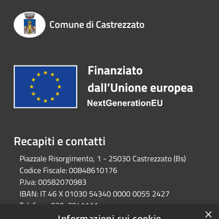
Comune di Castrezzato
Recapiti e contatti
Piazzale Risorgimento, 1 - 25030 Castrezzato (Bs)
Codice Fiscale:
00848610176
P.Iva:
00582070983
IBAN:
IT 46 X 01030 54340 0000 0055 2427
Telefono:
030-7041111
×
Email:
protocollo@comune.castrezzato.bs.it
Informazioni sui cookie