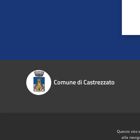
Comune di Castrezzato
Recapiti e contatti
Piazzale Risorgimento, 1 - 25030 Castrezzato (Bs)
Questo sito 
Codice Fiscale:
00848610176
alla navig