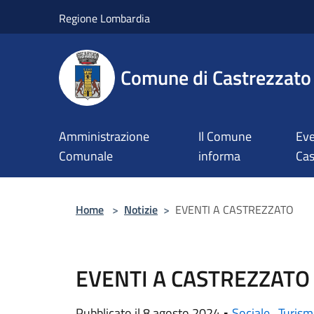
Salta al contenuto principale
Regione Lombardia
Comune di Castrezzato
Amministrazione
Il Comune
Eve
Comunale
informa
Cas
Home
>
Notizie
>
EVENTI A CASTREZZATO
EVENTI A CASTREZZATO
Pubblicato il 8 agosto 2024 •
Sociale
,
Turis