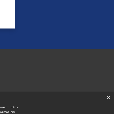
×
nzionamento e
nformazioni