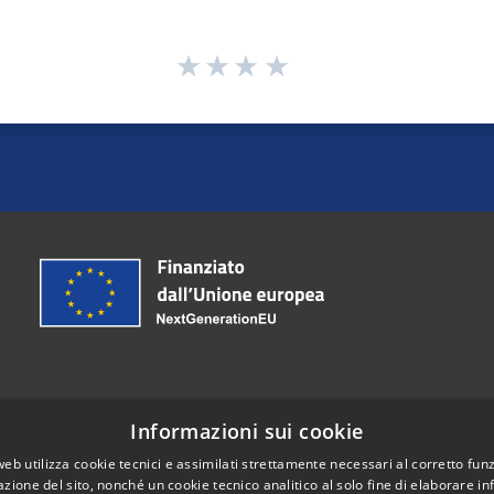
Informazioni sui cookie
Telefono:
030-7041111
web utilizza cookie tecnici e assimilati strettamente necessari al corretto fu
Email:
protocollo@comune.castrezzato.bs.it
azione del sito, nonché un cookie tecnico analitico al solo fine di elaborare i