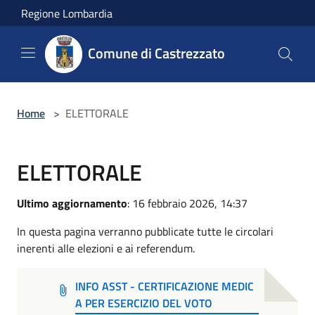
Salta al contenuto principale
Regione Lombardia
Comune di Castrezzato
Home
>
ELETTORALE
ELETTORALE
Ultimo aggiornamento
: 16 febbraio 2026, 14:37
In questa pagina verranno pubblicate tutte le circolari
inerenti alle elezioni e ai referendum.
INFO ASST - CERTIFICAZIONE MEDIC
A PER ESERCIZIO DEL VOTO