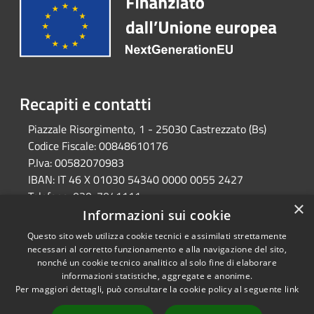
Recapiti e contatti
Piazzale Risorgimento, 1 - 25030 Castrezzato (Bs)
Codice Fiscale:
00848610176
P.Iva:
00582070983
IBAN:
IT 46 X 01030 54340 0000 0055 2427
Telefono:
030-7041111
×
Email:
protocollo@comune.castrezzato.bs.it
Informazioni sui cookie
Pec:
protocollo@pec.comune.castrezzato.bs.it
Questo sito web utilizza cookie tecnici e assimilati strettamente
necessari al corretto funzionamento e alla navigazione del sito,
nonché un cookie tecnico analitico al solo fine di elaborare
informazioni statistiche, aggregate e anonime.
RSS
Copyright © 2026 • Comune di
Per maggiori dettagli, può consultare la cookie policy al seguente
link
Accessibilità
Castrezzato • Powered by
Privacy
Municipium
Accesso