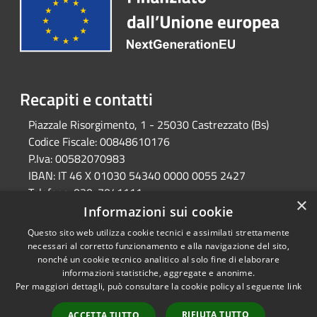
Recapiti e contatti
Piazzale Risorgimento, 1 - 25030 Castrezzato (Bs)
Codice Fiscale:
00848610176
P.Iva:
00582070983
IBAN:
IT 46 X 01030 54340 0000 0055 2427
Telefono:
030-7041111
×
Email:
protocollo@comune.castrezzato.bs.it
Informazioni sui cookie
Pec:
protocollo@pec.comune.castrezzato.bs.it
Questo sito web utilizza cookie tecnici e assimilati strettamente
necessari al corretto funzionamento e alla navigazione del sito,
nonché un cookie tecnico analitico al solo fine di elaborare
informazioni statistiche, aggregate e anonime.
RSS
Copyright © 2026 • Comune di
Per maggiori dettagli, può consultare la cookie policy al seguente
link
Accessibilità
Castrezzato • Powered by
Privacy
Municipium
Accesso
•
RIFIUTA TUTTO
ACCETTA TUTTO