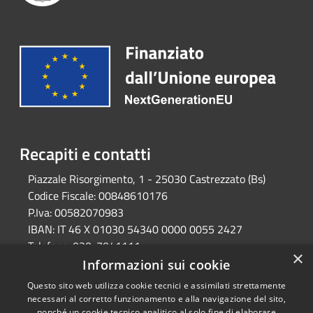
Recapiti e contatti
Piazzale Risorgimento, 1 - 25030 Castrezzato (Bs)
Codice Fiscale:
00848610176
P.Iva:
00582070983
IBAN:
IT 46 X 01030 54340 0000 0055 2427
Telefono:
030-7041111
×
Email:
protocollo@comune.castrezzato.bs.it
Informazioni sui cookie
Pec:
protocollo@pec.comune.castrezzato.bs.it
Questo sito web utilizza cookie tecnici e assimilati strettamente
necessari al corretto funzionamento e alla navigazione del sito,
nonché un cookie tecnico analitico al solo fine di elaborare