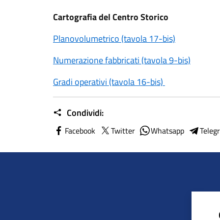
Cartografia del Centro Storico
Planovolumetrico (tavola 17-bis)
Numerazione fabbricati (tavola 9-bis)
Gradi operativi (tavola 16-bis)
Condividi:
Facebook
Twitter
Whatsapp
Teleg