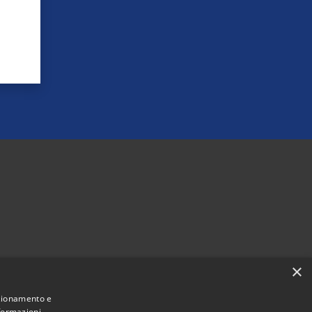
×
nzionamento e
nformazioni