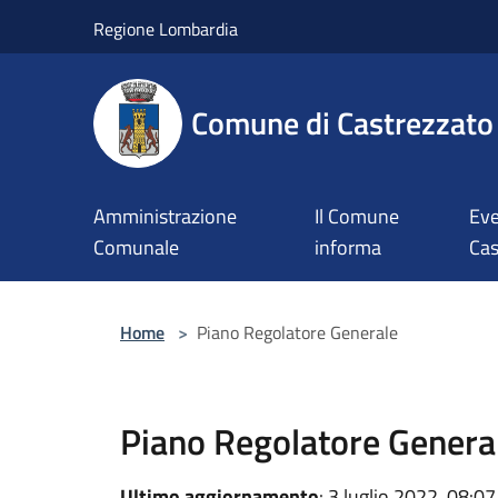
Salta al contenuto principale
Regione Lombardia
Comune di Castrezzato
Amministrazione
Il Comune
Eve
Comunale
informa
Cas
Home
>
Piano Regolatore Generale
Piano Regolatore Genera
Ultimo aggiornamento
: 3 luglio 2022, 08:07