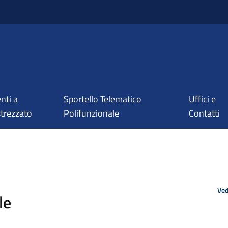
nti a
Sportello Telematico
Uffici e
trezzato
Polifunzionale
Contatti
Ved
le