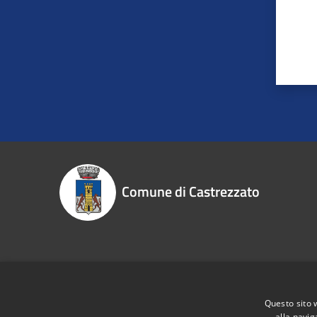
Comune di Castrezzato
Recapiti e contatti
Piazzale Risorgimento, 1 - 25030 Castrezzato (Bs)
Questo sito 
Codice Fiscale:
00848610176
alla navig