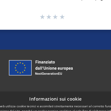
Informazioni sui cookie
Telefono:
030-7041111
web utilizza cookie tecnici e assimilati strettamente necessari al corretto fu
Email:
protocollo@comune.castrezzato.bs.it
azione del sito, nonché un cookie tecnico analitico al solo fine di elaborare i