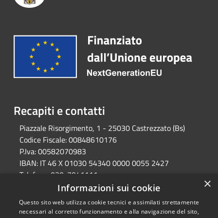
Recapiti e contatti
Piazzale Risorgimento, 1 - 25030 Castrezzato (Bs)
Codice Fiscale:
00848610176
P.Iva:
00582070983
IBAN:
IT 46 X 01030 54340 0000 0055 2427
Telefono:
030-7041111
×
Email:
protocollo@comune.castrezzato.bs.it
Informazioni sui cookie
Pec:
protocollo@pec.comune.castrezzato.bs.it
Questo sito web utilizza cookie tecnici e assimilati strettamente
necessari al corretto funzionamento e alla navigazione del sito,