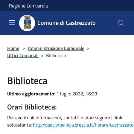
Salta al contenuto principale
Regione Lombardia
Comune di Castrezzato
Home
>
Amministrazione Comunale
>
Uffici Comunali
>
Biblioteca
Biblioteca
Ultimo aggiornamento
: 1 luglio 2022, 16:23
Orari Biblioteca:
Per eventuali informazioni, contatti e orari seguire il link
sottostante:
http://opac.provincia.brescia.it/library/castrezzato