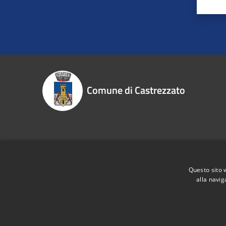
Comune di Castrezzato
Recapiti e contatti
Piazzale Risorgimento, 1 - 25030 Castrezzato (Bs)
Questo sito 
Codice Fiscale:
00848610176
alla navig
P.Iva:
00582070983
IBAN:
IT 46 X 01030 54340 0000 0055 2427