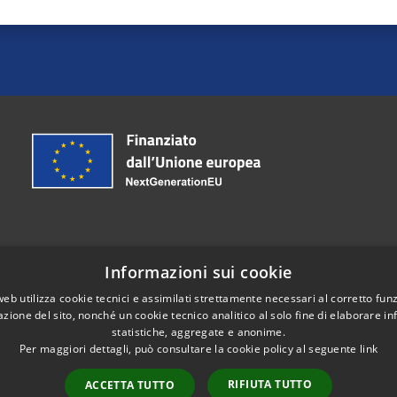
Informazioni sui cookie
Telefono:
030-7041111
web utilizza cookie tecnici e assimilati strettamente necessari al corretto fu
Email:
protocollo@comune.castrezzato.bs.it
azione del sito, nonché un cookie tecnico analitico al solo fine di elaborare i
Pec:
protocollo@pec.comune.castrezzato.bs.it
statistiche, aggregate e anonime.
Per maggiori dettagli, può consultare la cookie policy al seguente
link
RIFIUTA TUTTO
ACCETTA TUTTO