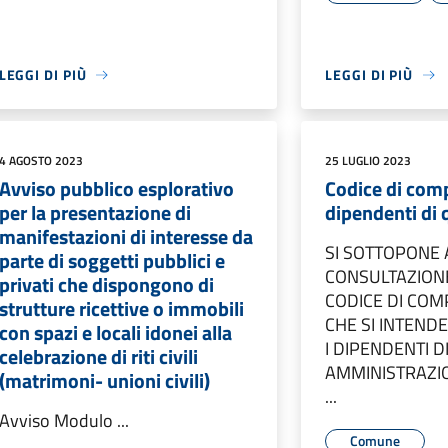
LEGGI DI PIÙ
LEGGI DI PIÙ
4 AGOSTO 2023
25 LUGLIO 2023
Avviso pubblico esplorativo
Codice di com
per la presentazione di
dipendenti di
manifestazioni di interesse da
SI SOTTOPONE 
parte di soggetti pubblici e
CONSULTAZION
privati che dispongono di
CODICE DI CO
strutture ricettive o immobili
CHE SI INTEND
con spazi e locali idonei alla
I DIPENDENTI D
celebrazione di riti civili
AMMINISTRAZI
(matrimoni- unioni civili)
...
Avviso Modulo ...
Comune