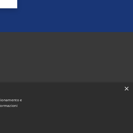
×
nzionamento e
nformazioni