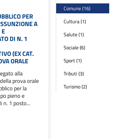
Comune (16)
BBLICO PER
Cultura (1)
ASSUNZIONE A
 E
Salute (1)
O DI N. 1
Sociale (6)
VO (EX CAT.
ROVA ORALE
Sport (1)
legato alla
Tributi (3)
 della prova orale
Turismo (2)
blico per la
mpo pieno e
 n. 1 posto...