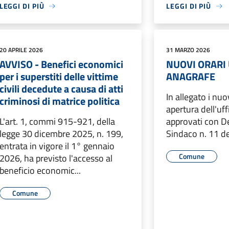
LEGGI DI PIÙ
LEGGI DI PIÙ
20 APRILE 2026
31 MARZO 2026
AVVISO - Benefici economici
NUOVI ORARI 
per i superstiti delle vittime
ANAGRAFE
civili decedute a causa di atti
In allegato i nuov
criminosi di matrice politica
apertura dell'uf
L'art. 1, commi 915-921, della
approvati con D
legge 30 dicembre 2025, n. 199,
Sindaco n. 11 d
entrata in vigore il 1° gennaio
Comune
2026, ha previsto l'accesso al
beneficio economic...
Comune