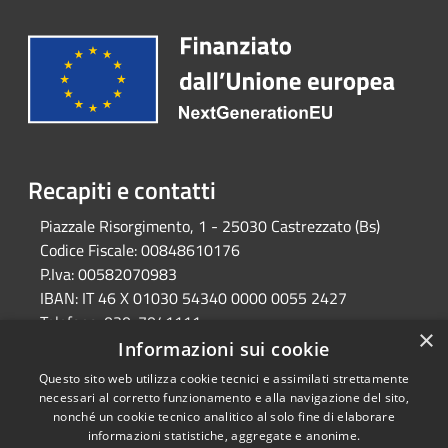
Recapiti e contatti
Piazzale Risorgimento, 1 - 25030 Castrezzato (Bs)
Codice Fiscale:
00848610176
P.Iva:
00582070983
IBAN:
IT 46 X 01030 54340 0000 0055 2427
Telefono:
030-7041111
×
Email:
protocollo@comune.castrezzato.bs.it
Informazioni sui cookie
Pec:
protocollo@pec.comune.castrezzato.bs.it
Questo sito web utilizza cookie tecnici e assimilati strettamente
necessari al corretto funzionamento e alla navigazione del sito,
nonché un cookie tecnico analitico al solo fine di elaborare
informazioni statistiche, aggregate e anonime.
RSS
Copyright © 2026 • Comune di